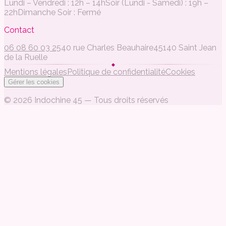
Lundi – Vendredi
:
12h – 14h
Soir (Lundi - Samedi)
:
19h –
22h
Dimanche Soir
:
Fermé
Contact
06 08 60 03 25
40 rue Charles Beauhaire
45140 Saint Jean
de la Ruelle
◆
Mentions légales
Politique de confidentialité
Cookies
Gérer les cookies
©
2026
Indochine 45
—
Tous droits réservés